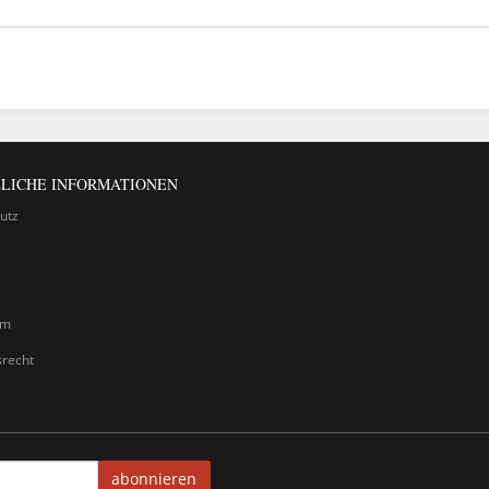
LICHE INFORMATIONEN
utz
um
srecht
abonnieren