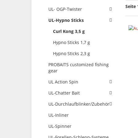
Seite 
UL- OGP-Twister
UL-Hypno Sticks
Curl Kong 3,5 g
Hypno Sticks 1,7 g
Hypno Sticks 2,3 g
PROBAITS customized fishing
gear
UL Action Spin
UL-Chatter Bait
UL-Durchlaufblinker/Zubehör
UL-Inliner
UL-Spinner
UL-Forellen-Schlepp-Systeme