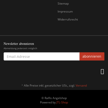
Sitemap
Impressum
Widerrufsrecht
Newsletter abonnieren
Abmeldung jederzeit möglich
EMAIL-
abonnieren
ADRESSE
*
Alle Preise inkl. gesetzlicher USt., zzgl.
Versand
© Ralfis Angelshop
Powered by
JTL-Shop