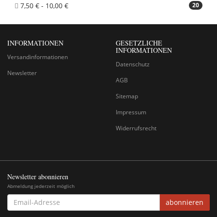
7,50 € - 10,00 €
20
INFORMATIONEN
GESETZLICHE
INFORMATIONEN
Versandinformationen
Datenschutz
Newsletter
AGB
Sitemap
Impressum
Widerrufsrecht
Newsletter abonnieren
Abmeldung jederzeit möglich
EMAIL-
abonnieren
ADRESSE