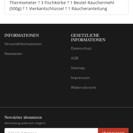
Thermometer ? 3 Fischkörbe ? 1 Beutel Räuchermehl
(500g) ? 1 Vierkantschlüssel ? 1 Räucheranleitung
INFORMATIONEN
GESETZLICHE
INFORMATIONEN
Versandinformationen
Datenschutz
Newsletter
AGB
Sitemap
Impressum
Widerrufsrecht
Newsletter abonnieren
Abmeldung jederzeit möglich
EMAIL-
abonnieren