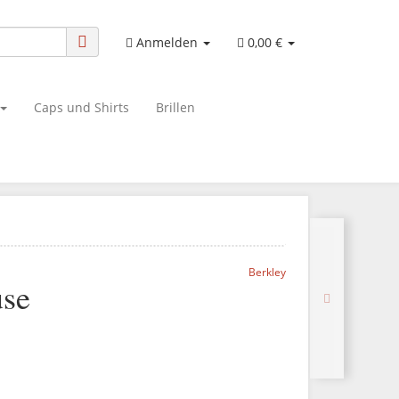
Anmelden
0,00 €
Caps und Shirts
Brillen
Berkley
use