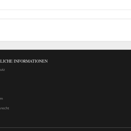
LICHE INFORMATIONEN
utz
um
srecht