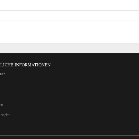
LICHE INFORMATIONEN
utz
um
srecht