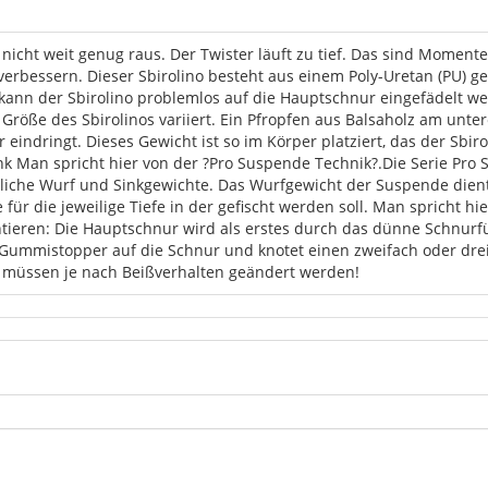
 nicht weit genug raus. Der Twister läuft zu tief. Das sind Moment
erbessern. Dieser Sbirolino besteht aus einem Poly-Uretan (PU) ge
ann der Sbirolino problemlos auf die Hauptschnur eingefädelt we
 Größe des Sbirolinos variiert. Ein Pfropfen aus Balsaholz am unt
eindringt. Dieses Gewicht ist so im Körper platziert, das der Sbiro
nk Man spricht hier von der ?Pro Suspende Technik?.Die Serie Pro
dliche Wurf und Sinkgewichte. Das Wurfgewicht der Suspende dient 
 für die jeweilige Tiefe in der gefischt werden soll. Man spricht h
ntieren: Die Hauptschnur wird als erstes durch das dünne Schnu
 Gummistopper auf die Schnur und knotet einen zweifach oder dreif
 müssen je nach Beißverhalten geändert werden!