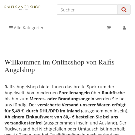
Alle Kategorien
Willkommen im Onlineshop von Ralfis
Angelshop
Ralfis Angelshop bietet Ihnen das breite Spektrum der
Angelwelt. Vom modernen
Forellenangeln
über
Raubfische
bis hin zum
Meeres- oder Brandungsangeln
werden Sie bei
uns fündig. Der
versicherte Versand unserer Waren erfolgt
für 5,49 € durch DHL/DPD im Inland
(ausgenommen Inseln)
.
Ab einem Einkaufswert von 80,- € bestellen Sie bei uns
versandkostenfrei
(ausgenommen Inseln und Ausland)
.
Der
Rückversand bei Nichtgefallen oder Umtausch ist innerhalb
von 14 Tagen und bei Qualitätsmängeln nach vorheriger