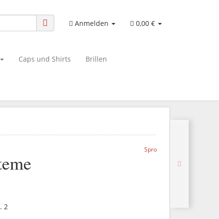
Anmelden
0,00 €
Caps und Shirts
Brillen
Spro
teme
. 2