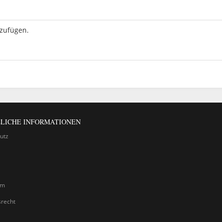
uzufügen.
LICHE INFORMATIONEN
utz
um
srecht