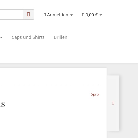
Anmelden
0,00 €
Caps und Shirts
Brillen
Spro
ks