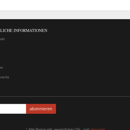
LICHE INFORMATIONEN
utz
um
srecht
abonnieren
*
Alle Preise inkl. gesetzlicher USt., zzgl.
Versand