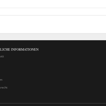
LICHE INFORMATIONEN
utz
um
srecht