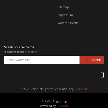
Sitemap
Impressum
Widerrufsrecht
Newsletter abonnieren
Abmeldung jederzeit möglich
EMAIL-
abonnieren
ADRESSE
*
Alle Preise inkl. gesetzlicher USt., zzgl.
Versand
© Ralfis Angelshop
Powered by
JTL-Shop