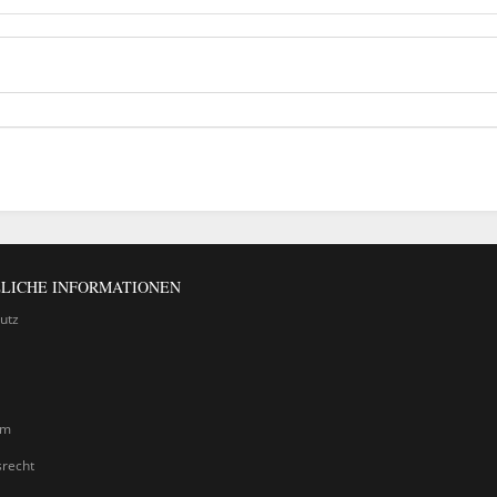
LICHE INFORMATIONEN
utz
um
srecht